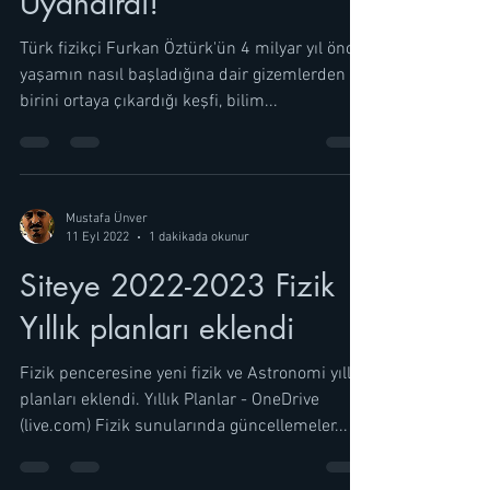
Uyandırdı!
Türk fizikçi Furkan Öztürk'ün 4 milyar yıl önce
yaşamın nasıl başladığına dair gizemlerden
birini ortaya çıkardığı keşfi, bilim...
Mustafa Ünver
11 Eyl 2022
1 dakikada okunur
Siteye 2022-2023 Fizik
Yıllık planları eklendi
Fizik penceresine yeni fizik ve Astronomi yıllık
planları eklendi. Yıllık Planlar - OneDrive
(live.com) Fizik sunularında güncellemeler...