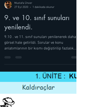
Mustafa Ünver
27 Eyl 2020
1 dakikada okunur
9. ve 10. sınıf sunuları
yenilendi.
9.10 . ve 11. sınıf sunuları yenilenerek daha
görsel hale getirildi. Sorular ve konu
anlatımlarının bir kısmı değiştirilip fazlalık...