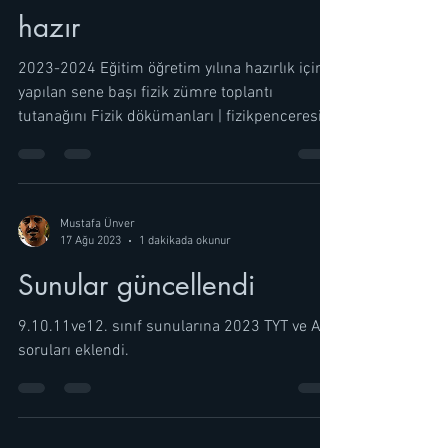
hazır
2023-2024 Eğitim öğretim yılına hazırlık için
yapılan sene başı fizik zümre toplantı
Mustafa Ünver
1 dakikada okunur
17 Ağu 2023
Sunular güncellendi
9.10.11ve12. sınıf sunularına 2023 TYT ve AYT
soruları eklendi.