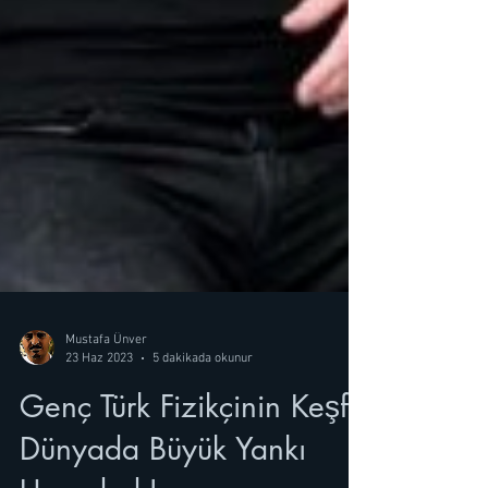
Mustafa Ünver
23 Haz 2023
5 dakikada okunur
Genç Türk Fizikçinin Keşfi
Dünyada Büyük Yankı