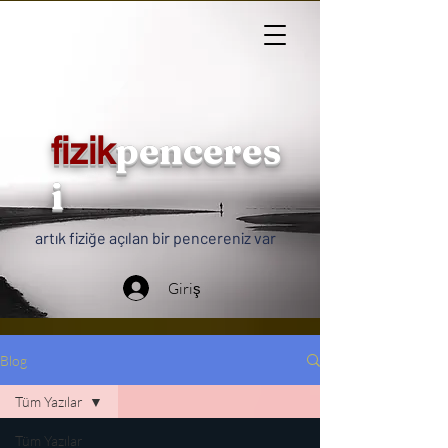
penceres
fizik
i
artık fiziğe açılan bir pencereniz var
Giriş
Blog
Tüm Yazılar
Tüm Yazılar