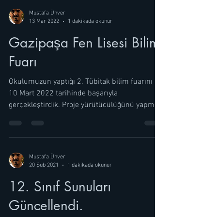
Mustafa Ünver
13 Mar 2022
1 dakikada okunur
Gazipaşa Fen Lisesi Bilim
Fuarı
Okulumuzun yaptığı 2. Tübitak bilim fuarını 9-
10 Mart 2022 tarihinde başarıyla
gerçekleştirdik. Proje yürütücülüğünü yapmış
olduğum bu...
Mustafa Ünver
1 dakikada okunur
20 Şub 2021