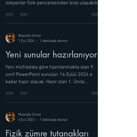
isteyenler fizik penceresinden bize ulaşabilir.
Mustafa Ünver
1 Eyl 2024
1 dakikada okunur
Yeni sunular hazırlanıyor
Yeni müfredata göre hazırlanmakta olan 9.
sınıf PowerPoint sunuları 16.Eylül 2024 e
kadar hazır olacak. Hazır olan 1. Ünite
sunusunu...
Mustafa Ünver
6 Eyl 2023
1 dakikada okunur
Fizik zümre tutanakları