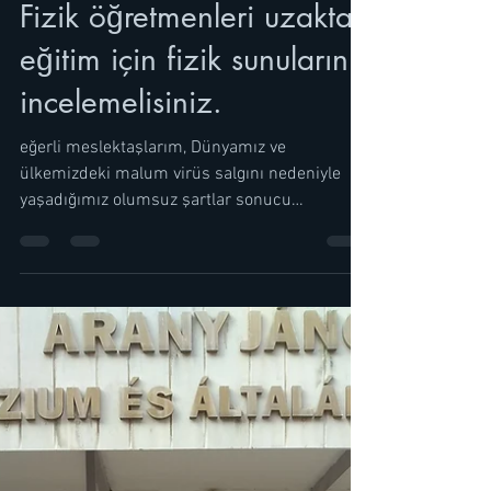
Mustafa Ünver
2 May 2020
1 dakikada okunur
Fizik öğretmenleri uzaktan
eğitim için fizik sunularını
incelemelisiniz.
eğerli meslektaşlarım, Dünyamız ve
ülkemizdeki malum virüs salgını nedeniyle
yaşadığımız olumsuz şartlar sonucu
okullarımızın tatil...