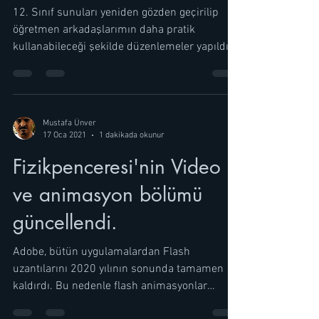
12. Sınıf Sunuları
Güncellendi.
12. Sınıf sunuları yeniden gözden geçirilip
öğretmen arkadaşlarımın daha pratik
kullanabileceği şekilde düzenlemeler yapıldı.
Konu...
Mustafa Ünver
17 Oca 2021
1 dakikada okunur
Fizikpenceresi'nin Video
ve animasyon bölümü
güncellendi.
Adobe, bütün uygulamalardan Flash
uzantılarını 2020 yılının sonunda tamamen