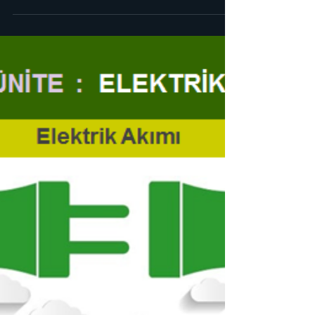
kaldırdı. Bu nedenle flash animasyonlar
çalışamaz hale...