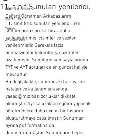
11. sınıf Sunuları yenilendi.
Bilim ve Teknoloji
Değerli Öğretmen Arkadaşlarım,
Astronomi
11. sınıf fizik sunuları yenilendi. Yeni 
Eğitim
sunumlarda sorular biraz daha 
sadeleştirilmiş, çizimler ve yazılar 
Okulumdan
yenilenmiştir. Gereksiz fazla 
animasyonlar kaldırılmış, çözümler 
azaltılmıştır. Sunuların son sayfalarında 
TYT ve AYT soruları da en güncel haliyle 
mevcuttur. 
Bu değişiklikte, sunumdaki bazı yazım 
hataları ve kullanım sırasında 
yaşadığımız bazı zorluklar dikkate 
alınmıştır. Ayrıca uzaktan eğitim yapacak 
öğretmenlere daha uygun bir tasarım 
oluşturulmaya çalışılmıştır. Sunumlar 
ayrıca pdf formatına da 
dönüştürülmüştür. Sunumların hepsi 