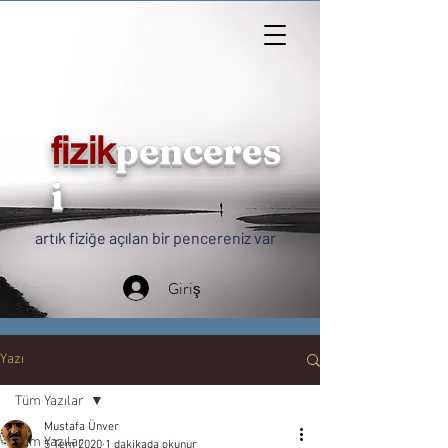
penceres
fizik
i
artık fiziğe açılan bir pencereniz var
Giriş
Yazı
Tüm Yazılar
Mustafa Ünver
Tüm Yazılar
5 Tem 2020
1 dakikada okunur