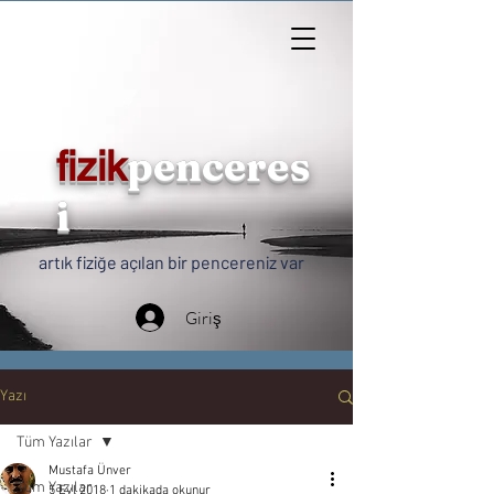
penceres
fizik
i
artık fiziğe açılan bir pencereniz var
Giriş
Yazı
Tüm Yazılar
Mustafa Ünver
Tüm Yazılar
5 Eyl 2018
1 dakikada okunur