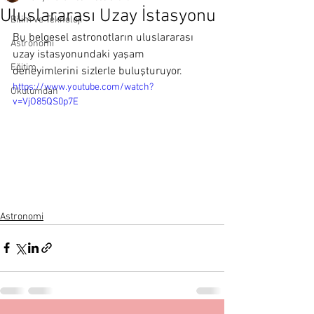
Uluslararası Uzay İstasyonu
Bilim ve Teknoloji
Bu belgesel astronotların uluslararası 
Astronomi
uzay istasyonundaki yaşam 
Eğitim
deneyimlerini sizlerle buluşturuyor.
https://www.youtube.com/watch?
Okulumdan
v=VjO85QS0p7E
Astronomi