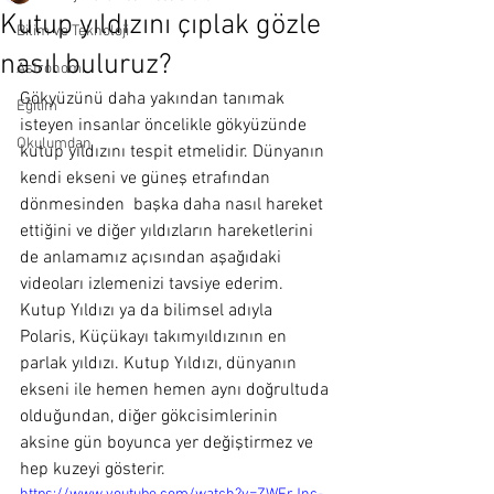
Kutup yıldızını çıplak gözle
Bilim ve Teknoloji
nasıl buluruz?
Astronomi
Gökyüzünü daha yakından tanımak 
Eğitim
isteyen insanlar öncelikle gökyüzünde 
Okulumdan
kutup yıldızını tespit etmelidir. Dünyanın 
kendi ekseni ve güneş etrafından 
dönmesinden  başka daha nasıl hareket 
ettiğini ve diğer yıldızların hareketlerini 
de anlamamız açısından aşağıdaki 
videoları izlemenizi tavsiye ederim.
Kutup Yıldızı ya da bilimsel adıyla 
Polaris, Küçükayı takımyıldızının en 
parlak yıldızı. Kutup Yıldızı, dünyanın 
ekseni ile hemen hemen aynı doğrultuda 
olduğundan, diğer gökcisimlerinin 
aksine gün boyunca yer değiştirmez ve 
hep kuzeyi gösterir. 