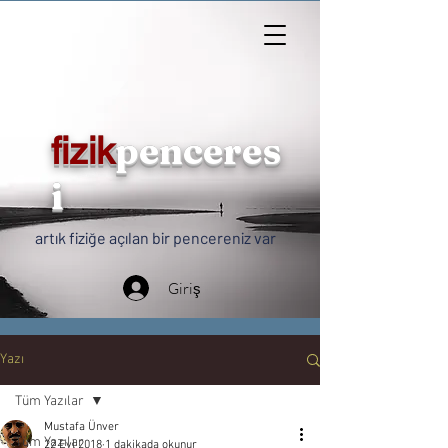
penceres
fizik
i
artık fiziğe açılan bir pencereniz var
Giriş
Yazı
Tüm Yazılar
Mustafa Ünver
Tüm Yazılar
22 Eyl 2018
1 dakikada okunur