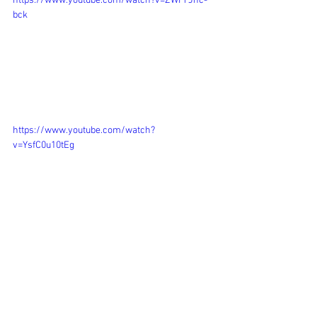
https://www.youtube.com/watch?v=ZWFrJnc-
bck
https://www.youtube.com/watch?
v=YsfC0u10tEg