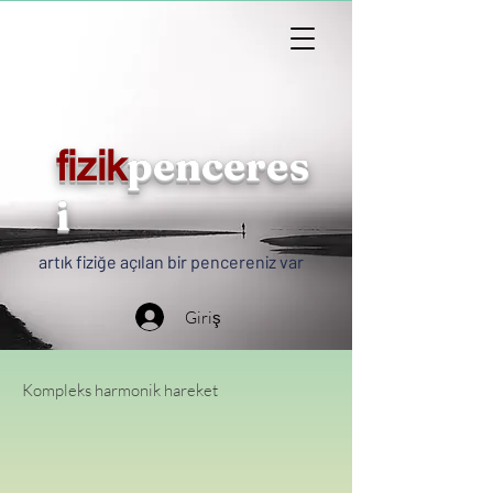
penceres
fizik
i
artık fiziğe açılan bir pencereniz var
Giriş
Kompleks harmonik hareket