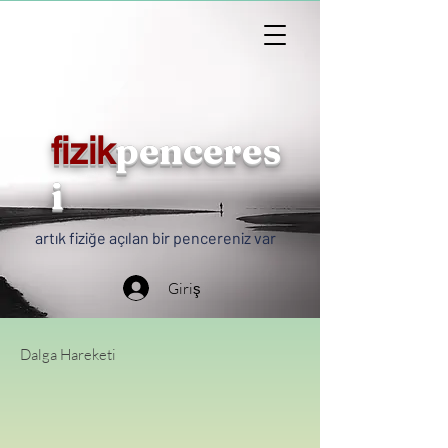
penceres
fizik
i
artık fiziğe açılan bir pencereniz var
Giriş
Dalga Hareketi