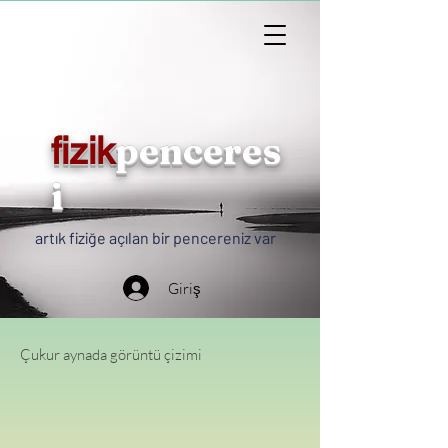
penceres
fizik
i
artık fiziğe açılan bir pencereniz var
Giriş
Çukur aynada görüntü çizimi