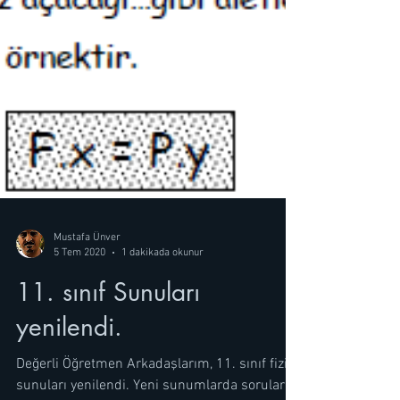
Mustafa Ünver
5 Tem 2020
1 dakikada okunur
11. sınıf Sunuları
yenilendi.