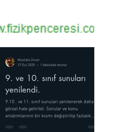
Mustafa Ünver
27 Eyl 2020
1 dakikada okunur
9. ve 10. sınıf sunuları
yenilendi.
9.10 . ve 11. sınıf sunuları yenilenerek daha
görsel hale getirildi. Sorular ve konu
anlatımlarının bir kısmı değiştirilip fazlalık...