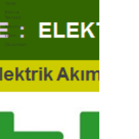
Yazılar
Bilim ve
Teknoloji
Astronomi
Eğitim
Okulumdan