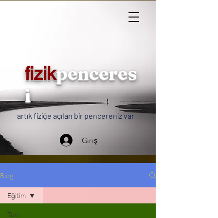
penceres
fizik
i
artık fiziğe açılan bir pencereniz var
Giriş
Blog
Eğitim
Tüm