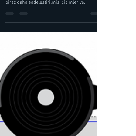
Değerli Öğretmen Arkadaşlarım, 11. sınıf fizik
sunuları yenilendi. Yeni sunumlarda sorular
biraz daha sadeleştirilmiş, çizimler ve...