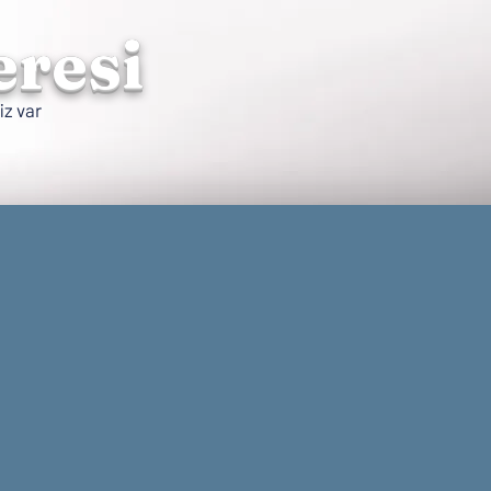
eresi
iz var